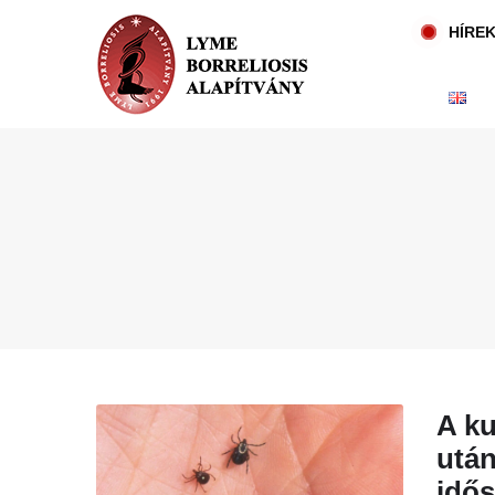
HÍRE
A ku
után
idő