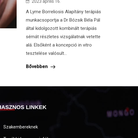
2023 április 16.
A Lyme Borreliosis Alapítány terápiás
munkacsoportja a Dr Bózsik Béla Pál
által kidolgozott kombinált terápiás
sémát részletes vizsgálatnak vetette
alá. Elsőként a koncepció in vitro
tesztelése valósult...
Bővebben
HASZNOS LINKEK
Szakembereknek