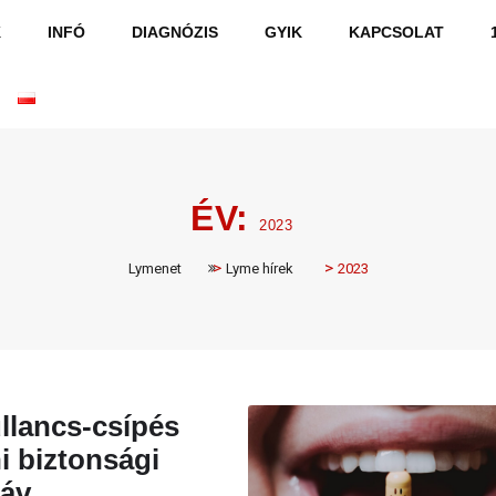
K
INFÓ
DIAGNÓZIS
GYIK
KAPCSOLAT
ÉV:
2023
>
>
Lymenet
Lyme hírek
2023
llancs-csípés
i biztonsági
sáv